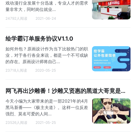
戏动漫行业发展十分迅速，专业人才的需求
量非常大，同时岗位就业...
24792人阅读
2021-06-24
绘学霸订单服务协议V1.1.0
如何外包？原画设计作为当下比较热门的职
业，对于各行各业来说，都是一个不可或缺
的存在。原画设计师将自己...
23718人阅读
2020-05-25
网飞再出沙雕番！沙雕又贤惠的黑道大哥竟是我老公之《主夫的诱惑》？
今天小编为大家带来的是一部2021年的4月
黑马新番——《极主夫道》。这样一位反差
强烈、莫名可爱的人间...
23526人阅读
2021-05-25