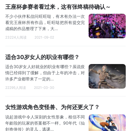
王座杯参赛者看过来，这有张终稿待确认～
不少小伙伴私信问旺旺哒，有木有办法一次
看完王座杯所有作品，旺旺哒把所有提交完
成稿的作品整理了下来，大...
23224人阅读
2021-09-02
适合30岁女人的职业有哪些？
适合30岁女人好就业的职业有哪些？虽说疫
情已经得到了缓解，但由于上年的冲击，对
许多产业都带来了一定的...
22295人阅读
2021-03-30
女性游戏角色变怪兽、为何还更火了？
说起游戏中令人深刻的女性形象，相信不同
年龄段的玩家的答案都不一样。90年代《仙
剑奇侠传》的灵儿，逃课...