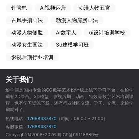
针管笔
AI视频运营
动漫人物五官
古风手指画法
动漫人物肩膀画法
动漫人物侧脸
AI数字人
ui设计培训学校
动漫女生画法
3d建模学习班
影视后期行业培训
关于我们
绘学霸是国内专业的CG数字艺术设计线上线下学习平台，在绘学
霸有2D绘画、3D模型、影视后期、动画、特效等数字艺术培训课
程，也有学习资源下载，还有行业社区交流。学习、交流，来绘学
霸就对了。
热线电话：
17688437870
（时间：09:00 ~ 21:00）
客服微信：
17688437870
Copyright ©2008-2026
粤ICP备09115880号