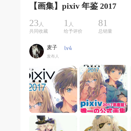
【画集】pixiv 年鉴 2017
23
1
81
人
人
共同收藏
给予评价
总销量
麦子
发布人