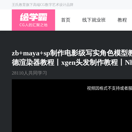
王氏教育旗下高端CG数字艺术设计品牌
首页
线下就业班
教程
zb+maya+sp制作电影级写实角色模型教程丨
德渲染器教程丨xgen头发制作教程丨Nh
28110人共同学习
This
is
a
视频因格式不支持或者
modal
window.