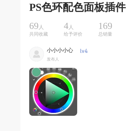
PS色环配色面板插件
69
4
169
人
人
共同收藏
给予评价
总销量
小小小小心
发布人