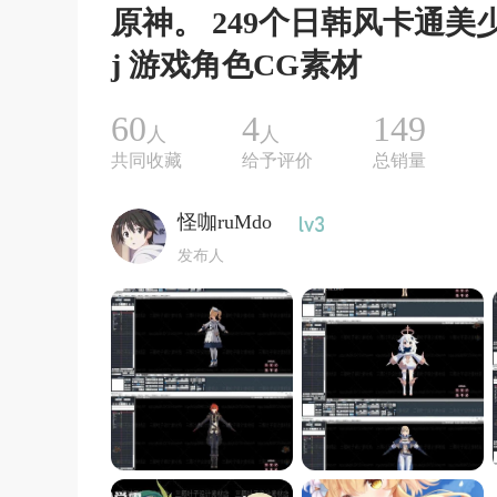
原神。 249个日韩风卡通美少
j 游戏角色CG素材
60
4
149
人
人
共同收藏
给予评价
总销量
怪咖ruMdo
发布人