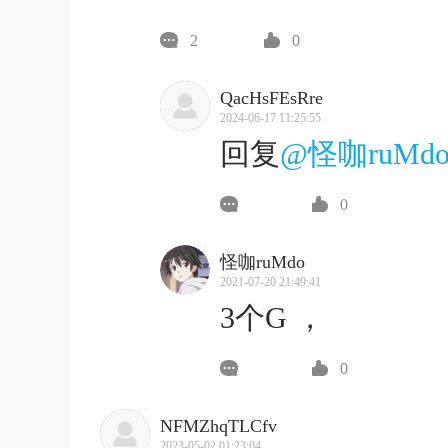
2
0
QacHsFEsRre
2024-06-17 11:25:55
回复
@怪咖ruMd
0
怪咖ruMdo
2021-07-20 21:49:41
3个G ，
0
NFMZhqTLCfv
2023-05-02 01:23:04