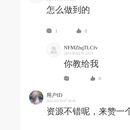
怎么做到的
1
0
NFMZhqTLCfv
2023-05-02 01:23:23
你教给我
0
用户ID
2022-05-19 07:26:41
资源不错呢，来赞一个˚₊✩‧₊(⌯͒o̶