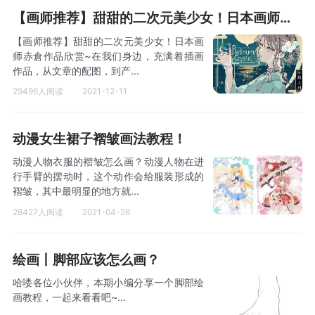
【画师推荐】甜甜的二次元美少女！日本画师赤倉作品欣赏~
【画师推荐】甜甜的二次元美少女！日本画
师赤倉作品欣赏~在我们身边，充满着插画
作品，从文章的配图，到产...
29496人阅读
2021-12-11
动漫女生裙子褶皱画法教程！
动漫人物衣服的褶皱怎么画？动漫人物在进
行手臂的摆动时，这个动作会给服装形成的
褶皱，其中最明显的地方就...
28427人阅读
2021-04-26
绘画丨脚部应该怎么画？
哈喽各位小伙伴，本期小编分享一个脚部绘
画教程，一起来看看吧~...