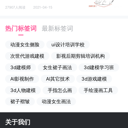
27907人阅读
2021-04-15
热门标签词
最新标签词
动漫女生侧脸
ui设计培训学校
次世代游戏建模
影视后期剪辑培训机构
3d建模师
女生裙子画法
3d建模学习班
AI影视制作
AI其它技术
3d游戏建模
3d人物建模
手指怎么画
手绘漫画工具
裙子褶皱
动漫女生画法
关于我们