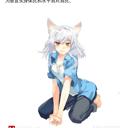
为垂直头身体比和水平肩对肩比。