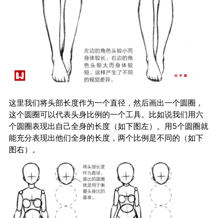
这里我们将头部长度作为一个直径，然后画出一个圆圈，
这个圆圈可以代表头身比例的一个工具。比如说我们用六
个圆圈表现出自己全身的长度（如下图左）。用5个圆圈就
能充分表现出他们全身的长度，两个比例是不同的（如下
图右）。