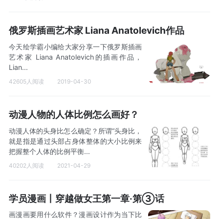
俄罗斯插画艺术家 Liana Anatolevich作品
今天绘学霸小编给大家分享一下俄罗斯插画
艺术家 Liana Anatolevich的插画作品，
Lian...
42605人阅读
2019-04-30
动漫人物的人体比例怎么画好？
动漫人体的头身比怎么确定？所谓“头身比，
就是指是通过头部占身体整体的大小比例来
把握整个人体的比例平衡...
40202人阅读
2021-04-29
学员漫画丨穿越做女王第一章·第③话
画漫画要用什么软件？漫画设计作为当下比