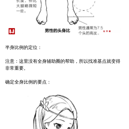
半身比例的定位：
注意：这里没有全身辅助圈的帮助，所以找准基点就变得
非常重要。
确定全身比例的要点：