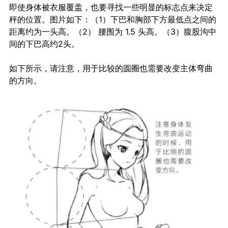
即使身体被衣服覆盖，也要寻找一些明显的标志点来决定
秤的位置。图片如下：（1）下巴和胸部下方最低点之间的
距离约为一头高。（2） 腰围为 1.5 头高。（3）腹股沟中
间的下巴高约2头。
如下所示，请注意，用于比较的圆圈也需要改变主体弯曲
的方向。