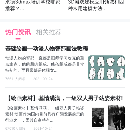
承德3dmax培训学校哪家
3D游戏建模应用领域和四
推荐？...
种常用建模方法...
热门资讯
相关推荐
基础绘画—动漫人物臀部画法教程
动漫人物的臀部一直都是画师学习攻克的重
点难点，他的肌肉组成、线条组成都是非常
特别的。而且臀部是体现女...
76611人阅读
2021-09-24
【绘画素材】基情满满，一组双人男子站姿素材!
【绘画素材】基情满满，一组双人男子站姿
素材!动画作为国内目前具有广阔发展前景的
行业之一，因其自身特有...
67010人阅读
2021-10-24