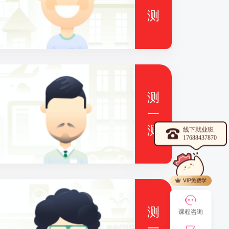
测
测
一
测
线下就业班
17688437870
测
课程咨询
一