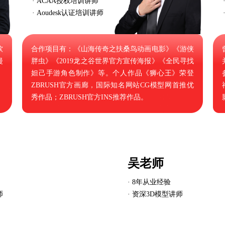
· ACAA授权培训讲师
· Aoudesk认证培训讲师
软
合作项目有：《山海传奇之扶桑鸟动画电影》《游侠
漫
胖虫》《2019龙之谷世界官方宣传海报》《全民寻找
妲己手游角色制作》等。个人作品《狮心王》荣登
》
ZBRUSH官方画廊，国际知名网站CG模型网首推优
秀作品；ZBRUSH官方INS推荐作品。
吴老师
· 8年从业经验
师
· 资深3D模型讲师