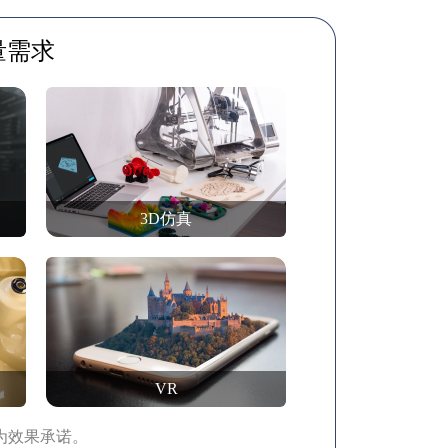
量需求
3D仿真
VR
为效果承诺。