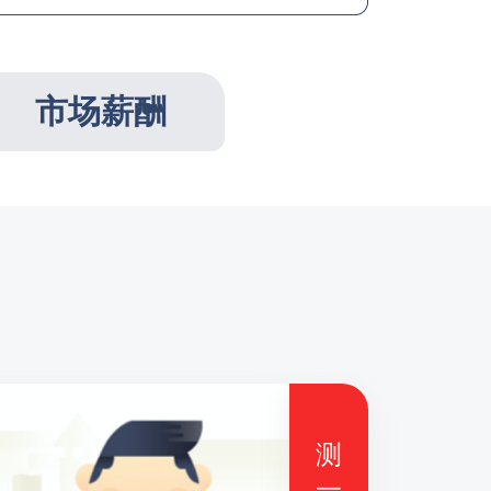
市场薪酬
测
一