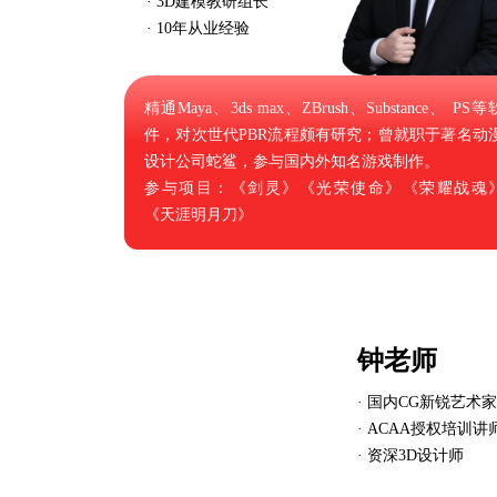
· 3D建模教研组长
· 10年从业经验
精通Maya、3ds max、ZBrush、Substance、 PS等
件，对次世代PBR流程颇有研究；曾就职于著名动
设计公司蛇鲨，参与国内外知名游戏制作。
参与项目：《剑灵》《光荣使命》《荣耀战魂
《天涯明月刀》
钟老师
· 国内CG新锐艺术家
· ACAA授权培训讲
· 资深3D设计师