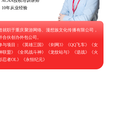
· ACAA授权培训讲师
· 10年从业经验
曾就职于重庆聚游网络、漫想族文化传播有限公司，
并合伙创办外包公司。
参与项目：《英雄三国》《剑网3》《QQ飞车》《女
神联盟》《全民战斗神》《龙纹站与》《逆战》《火
影忍者OL》《永恒纪元》