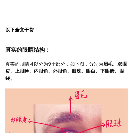
以下全文干货
真实的眼睛结构：
真实的眼睛可以分为9个部分，如下图，分别为
眉毛、双眼
皮、上眼睑、内眼角、外眼角、眼珠、眼白、下眼睑、眼
袋
。