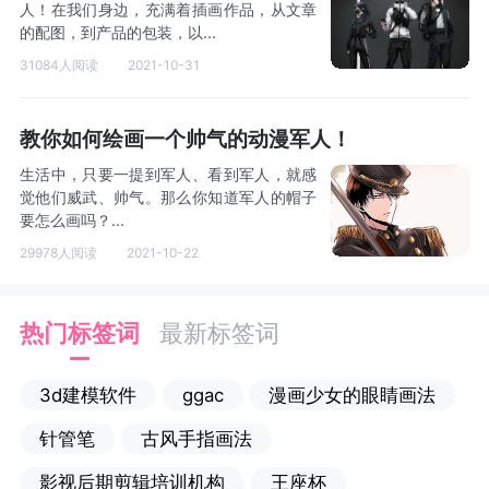
人！在我们身边，充满着插画作品，从文章
的配图，到产品的包装，以...
31084人阅读
2021-10-31
教你如何绘画一个帅气的动漫军人！
生活中，只要一提到军人、看到军人，就感
觉他们威武、帅气。那么你知道军人的帽子
要怎么画吗？...
29978人阅读
2021-10-22
热门标签词
最新标签词
3d建模软件
ggac
漫画少女的眼睛画法
针管笔
古风手指画法
影视后期剪辑培训机构
王座杯