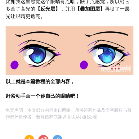
比如我这里感觉这个眼睛有点暗，缺了点感觉，所以给它
多画了高光的
【反光层】
，并用
【叠加图层】
再喷了一层
光让眼睛更透亮。
以上就是本篇教程的全部内容，
赶紧动手画一个你自己的眼睛吧！
免责声明：本文部分内容来自网络，所涉绘画作品及文字版权与著
作权归原作者，若有侵权或异议请联系我们处理