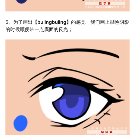
5、为了画出
【bulingbuling】
的感觉，我们画上眼睑阴影
的时候顺便带一点底面的反光；