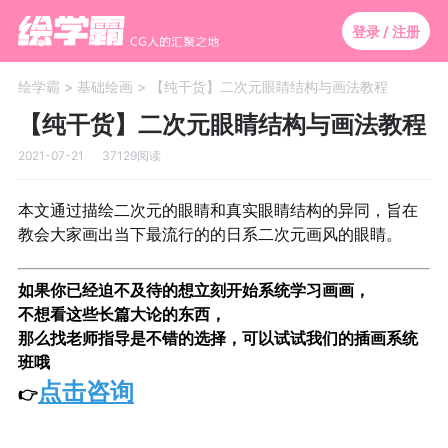
登录 / 注册
绘学霸 >
基础绘画 >
【纯干货】二次元眼睛结构与画法教程
【纯干货】二次元眼睛结构与画法教程
2021-07-21
37129阅读
本文通过描绘二次元的眼睛和真实眼睛结构的异同，旨在
教会大家画出当下最流行的的日系二次元画风的眼睛。
如果你已经迫不及待的想立刻开始系统学习画画，
不想看这些长篇大论的东西，
那么找老师指导是不错的选择，可以试试我们的插画系统
班哦
点击咨询
👉