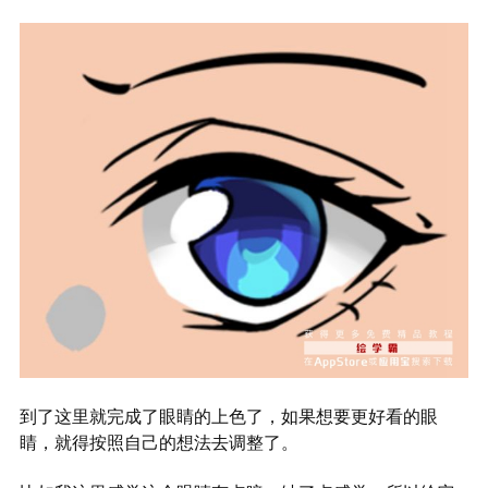
到了这里就完成了眼睛的上色了，如果想要更好看的眼
睛，就得按照自己的想法去调整了。