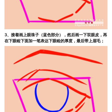
3、接着画上眼珠子（蓝色部分），然后画一下双眼皮，再
在下眼睑下面加一笔表达下眼睑的厚度，最后带上眉毛；