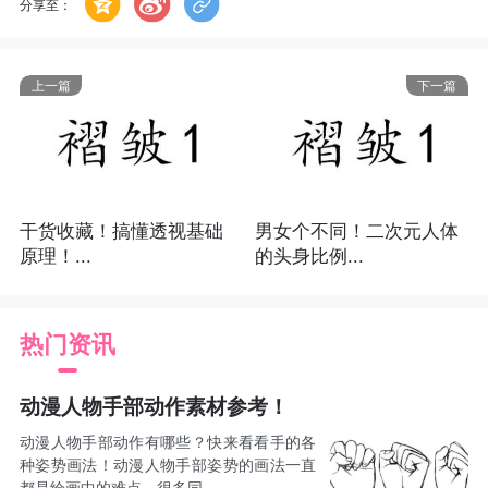
分享至：
上一篇
下一篇
干货收藏！搞懂透视基础
男女个不同！二次元人体
原理！...
的头身比例...
热门资讯
动漫人物手部动作素材参考！
动漫人物手部动作有哪些？快来看看手的各
种姿势画法！动漫人物手部姿势的画法一直
都是绘画中的难点，很多同...