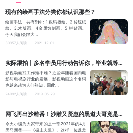
现有的绘画手法分类你都认识那些？
绘画手法一共有5种：1.数码板绘、2.传统纸
绘、3.木版画、4金属蚀刻画、5.拼贴画。
今天我们会跟大...
30957人阅读
2021-12-01
实际跟拍丨多名学员用行动告诉你，毕业就等于就业！
影视动画找工作难不难？近些年随着国内电
影与电视剧行业的发展，影视动画这个名词
也越来越为人们熟知，因此...
24992人阅读
2019-05-29
网飞再出沙雕番！沙雕又贤惠的黑道大哥竟是我老公之《主夫的诱惑》？
今天小编为大家带来的是一部2021年的4月
黑马新番——《极主夫道》。这样一位反差