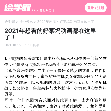
登录 / 注册
绘学霸 >
行业资讯 >
2021年想看的好莱坞动画都在这里了！
2021年想看的好莱坞动画都在这里
了！
2021-10-15
13112阅读
1.《蜜熊的音乐奇旅》是由柯克.德.米科创作的一部新的杰
作，他是奥斯卡提名最佳动画片《原始疯子》的导演。
《蜜熊音乐奇旅》讲述了一个快乐又感人的故事：在伴侣
安德烈爷爷去世后，蜜熊维梧与机灵女孩加比开始了“为爱
历险”的旅途，以实现他的遗愿。这对活宝经历了许多挑
战，如公路赛，穿越森林与大蛇搏斗，努力实现安德烈的
愿望。
同时，他们也因为音乐而对彼此更了解，成为真诚的朋
友。加比也与母亲和解，表达了对彼此的爱。真挚的爱和