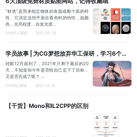
6大顶级免费材质贴图网站，记得收藏哦
"材质"是用来指定物体的表面或数个面的特
性，它决定这些平面在着色时的特性，如颜
色，光亮程度，自发光度...
21903人阅读
2021-05-24
学员故事 | 为CG梦想放弃华工保研，学习6个月斩获王座杯银奖！
转眼12月就到了，2021年只剩下最后的20
天，不知道你今年是否给自己定下了目标，
又是否完成了呢？ ...
21000人阅读
2021-12-10
【干货】Mono和IL2CPP的区别