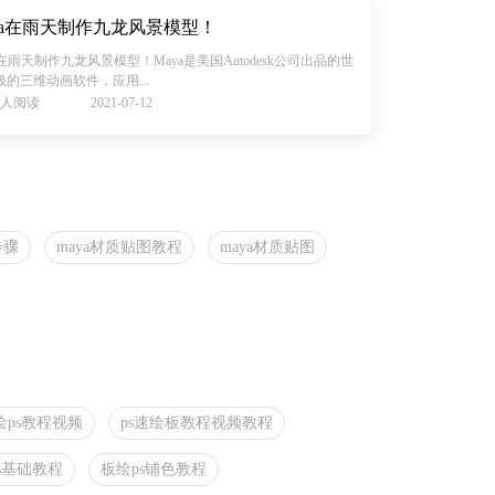
ya在雨天制作九龙风景模型！
a在雨天制作九龙风景模型！Maya是美国Autodesk公司出品的世
级的三维动画软件，应用...
49人阅读
2021-07-12
步骤
maya材质贴图教程
maya材质贴图
绘ps教程视频
ps速绘板教程视频教程
s基础教程
板绘ps铺色教程