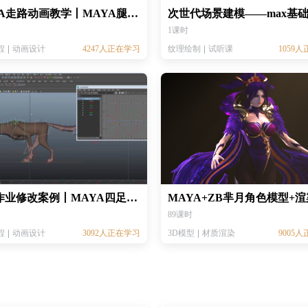
MAYA走路动画教学丨MAYA腿部动画教程丨MAYA动画制作入门丨下肢动画丨双足动画绑定丨运动规律丨手K关键帧
次世代场景建模——max基
1课时
程
动画设计
4247人正在学习
纹理绘制
试听课
1059
学生作业修改案例丨MAYA四足跑作业修改丨MAYA四足动画教程
89课时
程
动画设计
3092人正在学习
3D模型
材质渲染
9005