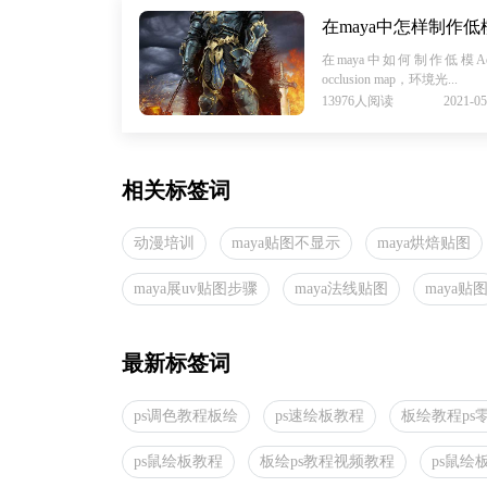
在maya中怎样制作低
在maya中如何制作低模A
occlusion map，环境光...
13976人阅读
2021-05
相关标签词
动漫培训
maya贴图不显示
maya烘焙贴图
maya展uv贴图步骤
maya法线贴图
maya贴
最新标签词
ps调色教程板绘
ps速绘板教程
板绘教程ps
ps鼠绘板教程
板绘ps教程视频教程
ps鼠绘