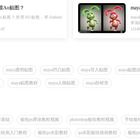
模Ao贴图？
ma
o贴图？所谓AO贴图，即Ambient
may
界顶
-07
121
maya透明贴图
maya凹凸贴图
maya导入贴图
maya贴图
图
maya贴图教程
maya人物贴图
maya纱材质
零基础
板绘ps厚涂教程视频
photoshop板绘教程视频
手绘板
板绘画入门教程
板绘ps水彩教程
ps水彩板绘插画教程
板绘p