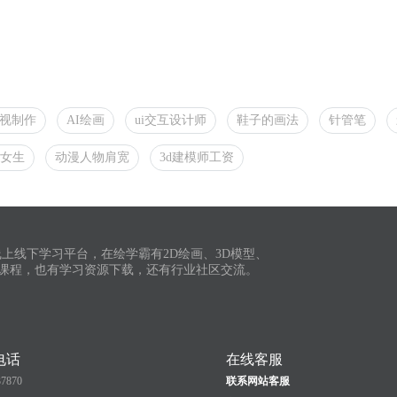
影视制作
AI绘画
ui交互设计师
鞋子的画法
针管笔
女生
动漫人物肩宽
3d建模师工资
上线下学习平台，在绘学霸有2D绘画、3D模型、
课程，也有学习资源下载，还有行业社区交流。
电话
在线客服
37870
联系网站客服