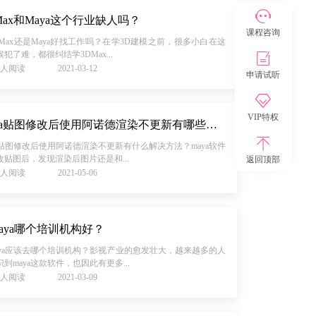
Max和Maya这个行业缺人吗？
课程咨询
DMax还是Maya好找工作吗？在学3D建模之前，很多小白在这
犯了难，都很纠结学3DMax...
08人阅读
2021-03-12
申请试听
VIP特权
maya贴图修改后使用阿诺德渲染不更新有哪些解决方法？
ya贴图修改后使用阿诺德渲染不更新有什么解决方法？maya软件
改贴图后，发现渲染后图片还是和...
返回顶部
82人阅读
2021-05-06
aya哪个培训机构好？
aya应该去哪个培训机构？影视产业的愈发壮大，越来越多的人
到maya这款软件，也因此有更多...
54人阅读
2021-03-09