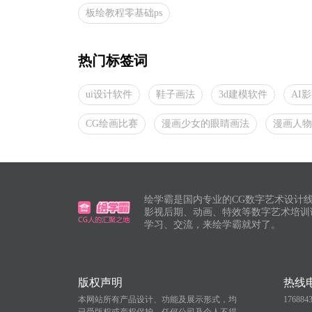
板绘教程零基础ps
热门标签词
ui设计软件
鞋子画法
3d建模软件
AI
CG绘画比赛
漫画少女的眼睛画法
漫画人物
绘学霸是国内专业的CG数字艺术设计线
影视后期、动画、特效等数字艺术培训
学习、交流，来绘学霸就对了。
版权声明
热线
本网站所有产品设计、功能及展示形式，均
176884