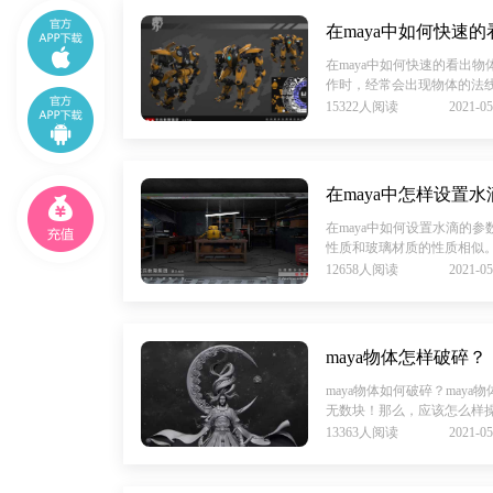
在maya中如何快速
在maya中如何快速的看出物
作时，经常会出现物体的法线反
15322人阅读
2021-05
在maya中怎样设置
在maya中如何设置水滴的参
性质和玻璃材质的性质相似。其
12658人阅读
2021-05
maya物体怎样破碎？
maya物体如何破碎？may
无数块！那么，应该怎么样操作
13363人阅读
2021-05