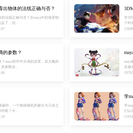
的看出物体的法线正确与否？
3D
体的法线正确与否？在maya中的场景制
学3
了，但...
个时候
-07
126
水滴的参数？
数？maya软件中水滴的设置，其大概的
ma
参数设...
在修
-06
197
学m
a物体破碎，一个物体随机的被分为几块之
学m
呢？今...
们认识
-19
119