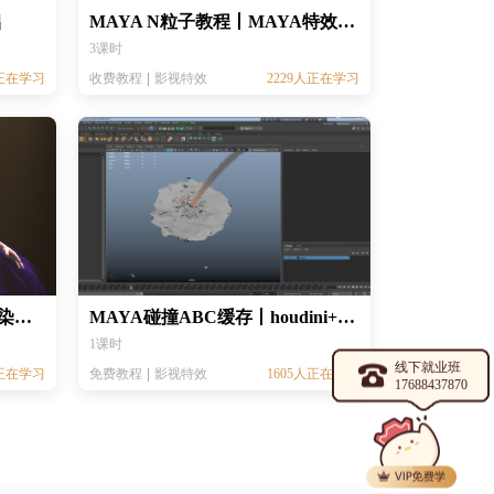
础
MAYA N粒子教程丨MAYA特效教程丨Nparticle粒子教程
3课时
人正在学习
收费教程
影视特效
2229人正在学习
MAYA+ZB芈月角色模型+渲染丨CG美宣角色制作教程
MAYA碰撞ABC缓存丨houdini+MAYA特效基础教程
1课时
线下就业班
人正在学习
免费教程
影视特效
1605人正在学习
17688437870