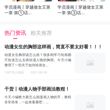
学员漫画丨穿越做女王第
学员漫画丨穿越做女王第
一章·第①话...
一章·第③话...
热门资讯
相关推荐
动漫女生的胸部这样画，简直不要太好看！！！
动漫女生胸部该怎么画？很多刚学习绘画都
不知道怎么去画动漫人物的胸部。今天小编
整理了一些关于如何绘画女...
139735人阅读
2021-09-09
干货丨动漫人物手部画法教程！
今天小编教大家怎么画漫画人物的手，教程
非常简单，一起来看看吧：...