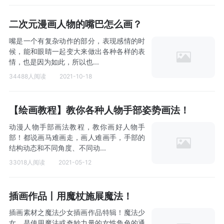
二次元漫画人物的嘴巴怎么画？
嘴是一个有复杂动作的部分，表现感情的时
候，能和眼睛一起变大来做出各种各样的表
情，也是因为如此，所以也...
34488人阅读
2021-10-18
【绘画教程】教你各种人物手部姿势画法！
动漫人物手部画法教程，教你画好人物手
部！都说画马难画走，画人难画手，手部的
结构动态和不同角度、不同动...
33018人阅读
2021-05-12
插画作品丨用魔杖施展魔法！
插画素材之魔法少女插画作品特辑！魔法少
女，是使用魔法或奇妙力量的女性角色的通