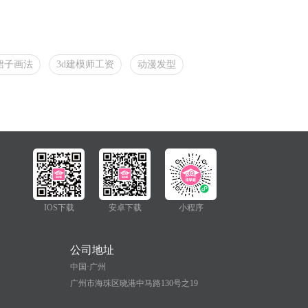
裙子画法
3d建模师工资
动漫发型
IOS下载
安卓下载
小程序
公司地址
中国·广州
广州市海珠区晓港中马路130号之19