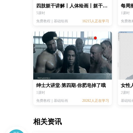
四肢躯干讲解丨人体绘画丨躯干基础丨PS教程
5课时
1课时
免费教程
基础绘画
16215人正在学习
免费教
绅士大讲堂-第四期-你肥皂掉了哦
1课时
2课时
免费教程
基础绘画
20282人正在学习
基础绘
相关资讯