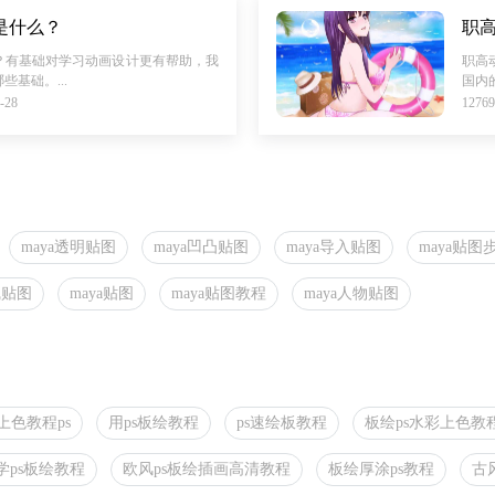
是什么？
职
？有基础对学习动画设计更有帮助，我
职高
基础。...
国内
-28
127
maya透明贴图
maya凹凸贴图
maya导入贴图
maya贴图
线贴图
maya贴图
maya贴图教程
maya人物贴图
上色教程ps
用ps板绘教程
ps速绘板教程
板绘ps水彩上色教
学ps板绘教程
欧风ps板绘插画高清教程
板绘厚涂ps教程
古