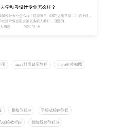
高去学动漫设计专业怎么样？
动漫设计专业怎么样？随着近日《哪吒之魔童降世》的上映，
的动漫产业也愈发被更多的人看好，国漫的...
69人阅读
2021-03-19
步骤
maya材质贴图教程
maya材质贴图
程
板绘教程ps
手绘板绘ps教程
风板绘教程ps
板绘线稿教程ps