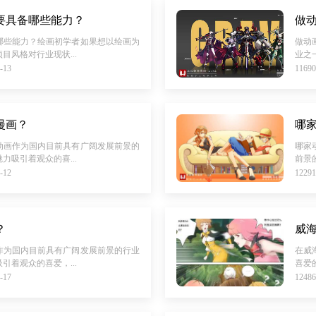
要具备哪些能力？
做
哪些能力？绘画初学者如果想以绘画为
做动
目风格对行业现状...
业之
-13
116
漫画？
哪
动画作为国内目前具有广阔发展前景的
哪家
力吸引着观众的喜...
前景
-12
122
？
威
作为国内目前具有广阔发展前景的行业
在威
引着观众的喜爱，...
喜爱
-17
124