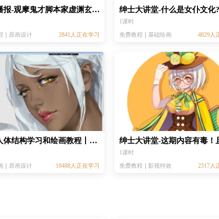
每周播报-观摩鬼才脚本家虚渊玄，持笔哥斯拉又称年度力作？
绅士大讲堂-什么是女仆文化
1课时
程
原画设计
2841人正在学习
免费教程
基础绘画
4829
女性人体结构学习和绘画教程丨女性结构基础绘画教程丨PS板绘教程 丨CG电脑绘画教程
1课时
画
原画设计
19488人正在学习
免费教程
影视特效
2317