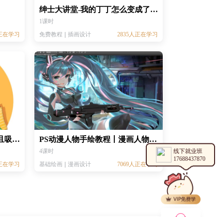
?
绅士大讲堂-我的丁丁怎么变成了异形
1课时
人正在学习
免费教程
插画设计
2835人正在学习
绅士大讲堂-这期内容有毒！且吸且珍惜!
PS动漫人物手绘教程丨漫画人物绘画教程
线下就业班
4课时
17688437870
人正在学习
基础绘画
漫画设计
7069人正在学习