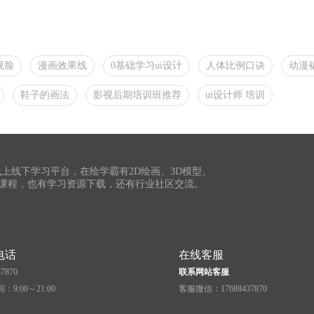
视脸
漫画效果线
0基础学习ui设计
人体比例口诀
动漫
鞋子的画法
影视后期培训班推荐
ui设计师 培训
上线下学习平台，在绘学霸有2D绘画、3D模型、
课程，也有学习资源下载，还有行业社区交流。
电话
在线客服
37870
联系网站客服
9:00～21:00
客服微信：17688437870