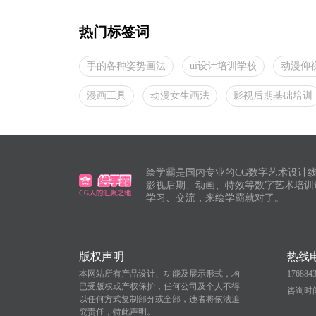
热门标签词
手的各种姿势画法
ui设计培训学校
动漫仰
漫画工具
动漫女生画法
影视后期基础培训
绘学霸是国内专业的CG数字艺术设计线
影视后期、动画、特效等数字艺术培训
学习、交流，来绘学霸就对了。
版权声明
热线
本网站所有产品设计、功能及展示形式，均
176884
已受版权或产权保护，任何公司及个人不得
咨询时间：
以任何方式复制部分或全部，违者将依法追
究责任，特此声明。