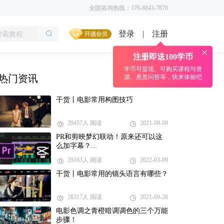
全国咨询热线：176-8843-7870
登录
注册
|
注册即送100学币
学币可提现、可购买课程与资
热门资讯
源、悬赏问答等，快来体验吧
干货丨电影常用构图技巧
29457人 阅读
2021-09-09
PR和剪映梦幻联动！原来还可以这
么加字幕？...
29163人 阅读
2022-03-09
干货丨电影常用的镜头语言有哪些？
28317人 阅读
2021-09-26
电影色调之青橙暗调调色的三个万能
步骤！