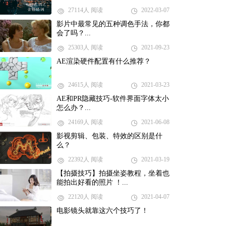
27114人 阅读
2022-03-07
影片中最常见的五种调色手法，你都
会了吗？...
25303人 阅读
2021-09-23
AE渲染硬件配置有什么推荐？
24615人 阅读
2021-03-23
AE和PR隐藏技巧-软件界面字体太小
怎么办？...
24169人 阅读
2021-06-08
影视剪辑、包装、特效的区别是什
么？
22392人 阅读
2021-03-19
【拍摄技巧】拍摄坐姿教程，坐着也
能拍出好看的照片 ​​​​！...
22120人 阅读
2021-04-07
电影镜头就靠这六个技巧了！