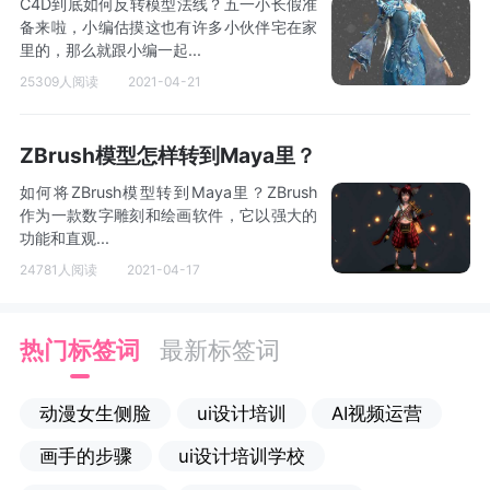
C4D到底如何反转模型法线？五一小长假准
备来啦，小编估摸这也有许多小伙伴宅在家
里的，那么就跟小编一起...
25309人阅读
2021-04-21
ZBrush模型怎样转到Maya里？
如何将ZBrush模型转到Maya里？ZBrush
作为一款数字雕刻和绘画软件，它以强大的
功能和直观...
24781人阅读
2021-04-17
热门标签词
最新标签词
动漫女生侧脸
ui设计培训
AI视频运营
画手的步骤
ui设计培训学校