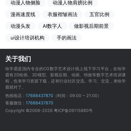
动漫人物侧脸
动漫人物肩膀比例
漫画速度线
衣服褶皱画法
五官比例
动漫头发
AI数字人
做影视后期前景
ui设计培训机构
手的画法
关于我们
绘学霸是国内专业的CG数字艺术设计线上线下学习平台，在绘学
霸有2D绘画、3D模型、影视后期、动画、特效等数字艺术培训课
程，也有学习资源下载，还有行业社区交流。学习、交流，来绘学
霸就对了。
热线电话：
17688437870
（时间：09:00 ~ 21:00）
客服微信：
17688437870
Copyright ©2008-2026
粤ICP备09115880号