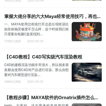
18535人阅读
2022-03-04
掌握大佬分享的六大Maya经常使用技巧，再也不用加班了！
一、MAYA使用过程或打开总是出现错误比
如坐标轴灵敏度不怎么样，这个时候我们就
只需要在电脑C盘里找到...
17590人阅读
2022-03-02
【C4D教程】C4D写实级汽车渲染教程
C4D的建模渲染功能非常强大，所以很多朋
友都会使用C4D对产品进行渲染。那么你想
要对汽车模型进行渲染...
18869人阅读
2022-03-01
【教程步骤】MAYA软件的Ornatrix插件怎么制作毛发教程来啦~
Hello . 大家好，这次带来的是使用玛雅