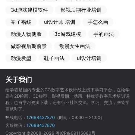
3d游戏建模软件
影视后期行业培训
裙子褶皱
ui设计师 培训
手怎么画
动漫人物侧脸
3d游戏建模
手的画法
做影视后期前景
动漫女生画法
动漫发型
鞋子画法
ui设计培训
关于我们
绘学霸是国内专业的CG数字艺术设计线上线下学习平台，在绘学
霸有2D绘画、3D模型、影视后期、动画、特效等数字艺术培训课
程，也有学习资源下载，还有行业社区交流。学习、交流，来绘学
霸就对了。
热线电话：
17688437870
（时间：09:00 ~ 21:00）
客服微信：
17688437870
Copyright ©2008-2026
粤ICP备09115880号