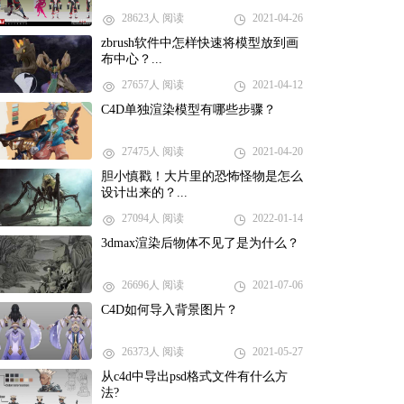
28623人 阅读
2021-04-26
zbrush软件中怎样快速将模型放到画
布中心？...
27657人 阅读
2021-04-12
C4D单独渲染模型有哪些步骤？
27475人 阅读
2021-04-20
胆小慎戳！大片里的恐怖怪物是怎么
设计出来的？...
27094人 阅读
2022-01-14
3dmax渲染后物体不见了是为什么？
26696人 阅读
2021-07-06
C4D如何导入背景图片？
26373人 阅读
2021-05-27
从c4d中导出psd格式文件有什么方
法?