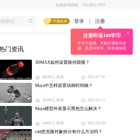
全国咨询热线：176-8843-7870
登录
注册
|
注册即送100学币
学币可提现、可购买课程与资
热门资讯
源、悬赏问答等，快来体验吧
3DMAX如何设置路径跟随？
48189人 阅读
2021-07-29
Maya中怎样设置动画时间轴？
36388人 阅读
2021-05-17
Maya模型外表显示黑色怎么解决？
34481人 阅读
2021-04-29
c4d把克隆对象拆分有什么方法吗？