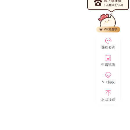
线下就业班
17688437870
课程咨询
申请试听
VIP特权
返回顶部