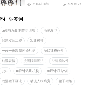
24413人 阅读
2021-04-26
热门标签词
cg影视后期制作培训班
动漫发型
3d建模师工资
3d建模师
一步一步教我画婚纱裙
游戏建模软件
动漫表情
漫画眼睛画法
3d建模软件
ggac
ui设计培训机构
ui设计师 培训
动漫裙子画法
动漫人物肩宽
裙子褶皱