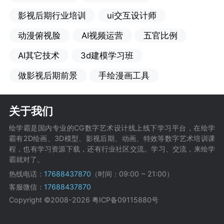
影视后期行业培训
ui交互设计师
动漫俯视脸
AI视频运营
五官比例
AI其它技术
3d建模学习班
做影视后期前景
手绘漫画工具
关于我们
绘学霸是国内专业的CG数字艺术设计线上线下学习平台，在绘学
霸有2D绘画、3D模型、影视后期、动画、特效等数字艺术培训课
程，也有学习资源下载，还有行业社区交流。学习、交流，来绘学
霸就对了。
热线电话：
17688437870
（时间：09:00 ~ 21:00）
客服微信：
17688437870
Copyright ©2008-2026
粤ICP备09115880号