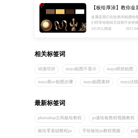
【板绘厚涂】教你金
金属是我们在绘画和贴图绘
们经常绘制却又绘制不好的物
24129人阅读
2021-04
相关标签词
动漫培训
maya贴图不显示
maya烘焙贴图
maya展uv贴图步骤
maya贴图素材
maya法
最新标签词
photoshop古风板绘教程
ps速绘板教程视频教程
板绘零基础教程ps
手绘板绘ps教程视频
p