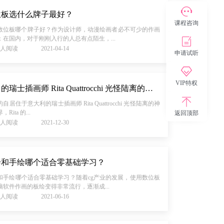
位板选什么牌子最好？
课程咨询
数位板哪个牌子好？作为设计师，动漫绘画者必不可少的作画
；在国内，对于刚刚入行的人总有点陌生，...
27人阅读
2021-04-14
申请试听
VIP特权
来自的瑞士插画师 Rita Quattrocchi 光怪陆离的神秘世界
自居住于意大利的瑞士插画师 Rita Quattrocchi 光怪陆离的神
Rita 的...
返回顶部
69人阅读
2021-12-30
绘和手绘哪个适合零基础学习？
和手绘哪个适合零基础学习？随着cg产业的发展，使用数位板
脑软件作画的板绘变得非常流行，逐渐成...
86人阅读
2021-06-16