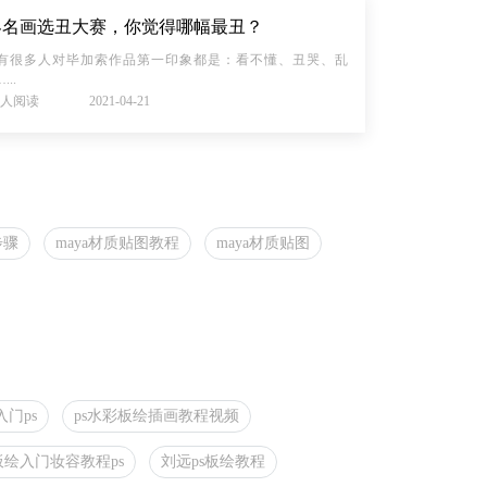
界名画选丑大赛，你觉得哪幅最丑？
有很多人对毕加索作品第一印象都是：看不懂、丑哭、乱
..
80人阅读
2021-04-21
步骤
maya材质贴图教程
maya材质贴图
门ps
ps水彩板绘插画教程视频
板绘入门妆容教程ps
刘远ps板绘教程