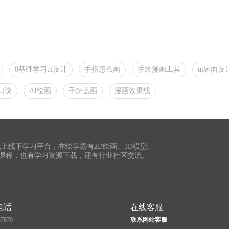
0基础学习ui设计
手指怎么画
手绘漫画工具
ui界面设
口诀
AI绘画
手怎么画
漫画效果线
上线下学习平台，在绘学霸有2D绘画、3D模型、
课程，也有学习资源下载，还有行业社区交流。
电话
在线客服
37870
联系网站客服