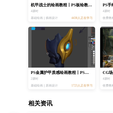
机甲战士的绘画教程丨PS板绘教程 丨CG绘画教程
4课时
4课时
基础绘画
插画设计
4438人正在学习
收费教
PS金属护甲质感绘画教程丨PS板绘教程 丨CG绘画教程
2课时
4课时
基础绘画
原画设计
1723人正在学习
收费教
相关资讯