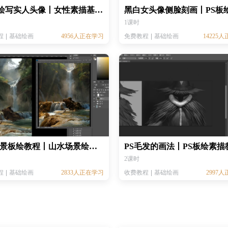
PS手绘写实人头像丨女性素描基础绘画丨PS板绘教程 丨CG电脑绘画教程
1课时
程
基础绘画
4956人正在学习
免费教程
基础绘画
14225
CG场景板绘教程丨山水场景绘画丨场景绘画基础
2课时
程
基础绘画
2833人正在学习
收费教程
基础绘画
2997