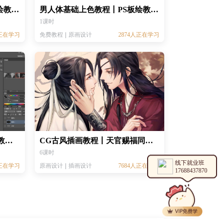
黑白女头像侧脸刻画丨PS板绘教程 丨CG绘画教程
男人体基础上色教程丨PS板绘教程 丨CG绘画教程
1课时
人正在学习
免费教程
原画设计
2874人正在学习
PS毛发的画法丨PS板绘素描教程 丨CG绘画基础教程
CG古风插画教程丨天官赐福同人插画丨板绘美宣插画教程
6课时
线下就业班
人正在学习
原画设计
插画设计
7684人正在学习
17688437870