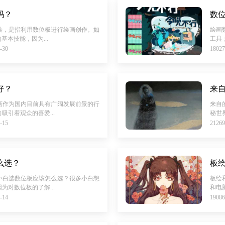
吗？
数
绘，是指利用数位板进行绘画创作。如
绘画
基本技能，因为...
工具
-30
180
好？
画作为国内目前具有广阔发展前景的行
来自的
吸引着观众的喜爱...
秘世界，
-15
212
么选？
板
小白选数位板应该怎么选？很多小白想
板绘
为对数位板的了解...
和电
-14
190