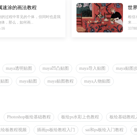
属速涂的画法教程
世
制的过程中常见的个体，但同时也是我
相信
体，那么，如何画...
来…….
-16
337
maya透明贴图
maya凹凸贴图
maya导入贴图
maya贴图
线贴图
maya贴图
maya贴图教程
maya人物贴图
Photoshop板绘基础教程
板绘ps水彩上色教程
板绘基础教程入
s速绘板教程视频
插画ps板绘教程入门
sai和ps板绘入门教程