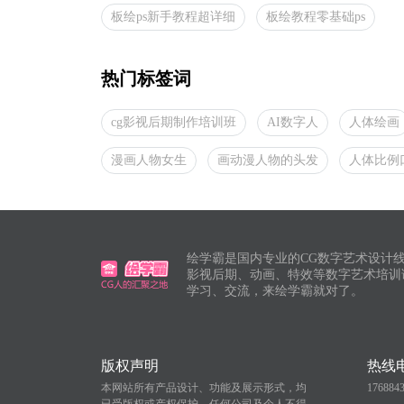
板绘ps新手教程超详细
板绘教程零基础ps
热门标签词
cg影视后期制作培训班
AI数字人
人体绘画
漫画人物女生
画动漫人物的头发
人体比例
绘学霸是国内专业的CG数字艺术设计线
影视后期、动画、特效等数字艺术培训
学习、交流，来绘学霸就对了。
版权声明
热线
本网站所有产品设计、功能及展示形式，均
176884