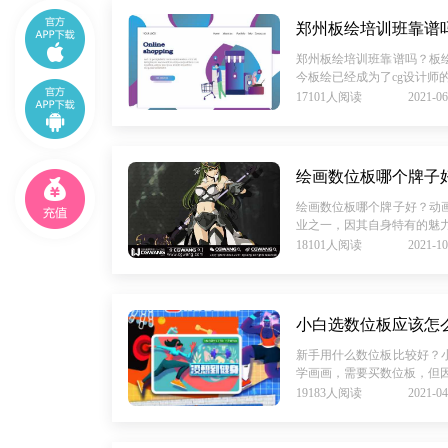
郑州板绘培训班靠谱
郑州板绘培训班靠谱吗？板
今板绘已经成为了cg设计师的
17101人阅读
2021-06
绘画数位板哪个牌子
绘画数位板哪个牌子好？动
业之一，因其自身特有的魅力
18101人阅读
2021-10
小白选数位板应该怎
新手用什么数位板比较好？
学画画，需要买数位板，但因
19183人阅读
2021-04